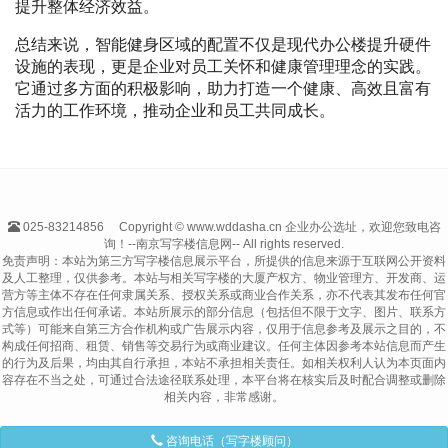
提升整体经济效益。
总结来说，智能健身区域的配置不仅是现代办公楼提升硬件
设施的表现，更是企业对员工关怀和健康管理理念的实践。
它通过多方面的积极影响，助力打造一个健康、高效且富有
活力的工作环境，推动企业和员工共同成长。
025-83214856
Copyright © www.wddasha.cn 企业办公选址，欢迎您致电咨
询！--南京写字楼信息网-- All rights reserved.
免责声明：本站为第三方写字楼信息展示平台，所提供的信息来源于互联网公开资料
及人工整理，仅供参考。本站与相关写字楼的大厦产权方、物业管理方、开发商、运
营方等主体不存在任何隶属关系、授权关系或商业合作关系，亦不代表其发布任何官
方信息或作出任何承诺。本站所展示的部分信息（包括但不限于文字、图片、联系方
式等）可能来自第三方合作机构或广告展示内容，仅用于信息参考及展示之目的，不
构成任何招商、租赁、销售等交易行为或商业建议。任何主体因参考本站信息而产生
的行为及后果，均由其自行承担，本站不承担相关责任。如相关权利人认为本页面内
容存在不当之处，可通过合法途径联系处理，本平台将在核实后及时配合调整或删除
相关内容，非常感谢。
咨询电话（写字楼顾问）