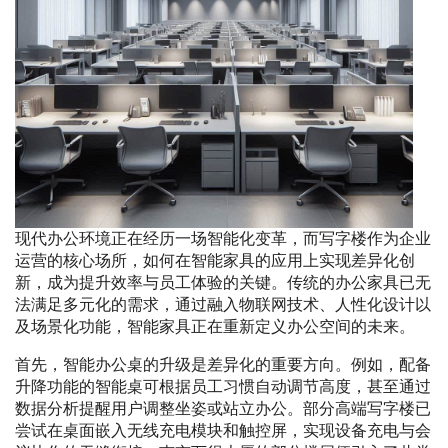
现代办公环境正在经历一场智能化变革，而写字楼作为企业
运营的核心场所，如何在智能家具的应用上实现差异化创
新，成为提升效率与员工体验的关键。传统的办公家具已无
法满足多元化的需求，通过融入物联网技术、人性化设计以
及场景化功能，智能家具正在重新定义办公空间的未来。
首先，智能办公桌的升级是差异化的重要方向。例如，配备
升降功能的智能桌可根据员工习惯自动调节高度，甚至通过
数据分析提醒用户调整坐姿或站立办公。部分高端写字楼已
尝试在桌面嵌入无线充电模块和触控屏，实现设备充电与会